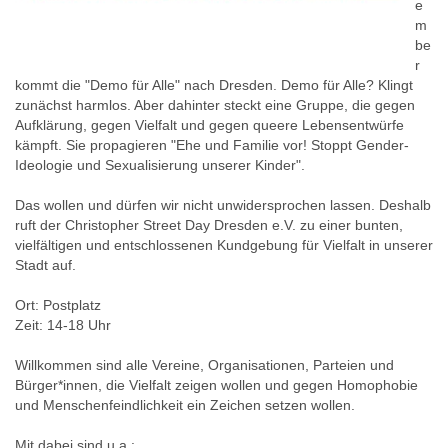
e
s
m
p
be
e
r
k
kommt die "Demo für Alle" nach Dresden. Demo für Alle? Klingt
t
zunächst harmlos. Aber dahinter steckt eine Gruppe, die gegen
.
Aufklärung, gegen Vielfalt und gegen queere Lebensentwürfe
d
kämpft. Sie propagieren "Ehe und Familie vor! Stoppt Gender-
e
Ideologie und Sexualisierung unserer Kinder".
/
e
Das wollen und dürfen wir nicht unwidersprochen lassen. Deshalb
v
ruft der Christopher Street Day Dresden e.V. zu einer bunten,
e
vielfältigen und entschlossenen Kundgebung für Vielfalt in unserer
n
Stadt auf.
t
s
Ort: Postplatz
/
Zeit: 14-18 Uhr
v
i
Willkommen sind alle Vereine, Organisationen, Parteien und
e
Bürger*innen, die Vielfalt zeigen wollen und gegen Homophobie
l
und Menschenfeindlichkeit ein Zeichen setzen wollen.
f
a
Mit dabei sind u.a.: