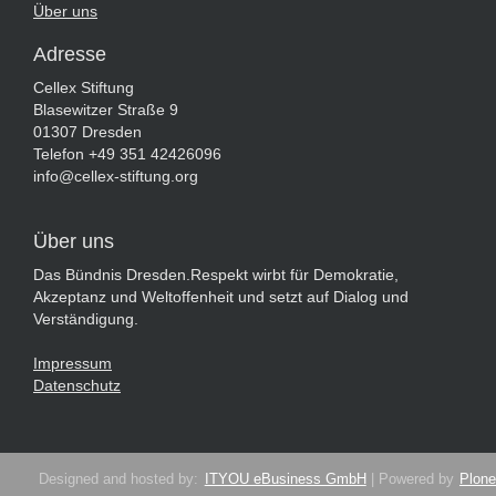
9
Über uns
T
1
Adresse
4
Cellex Stiftung
:
Blasewitzer Straße 9
0
01307 Dresden
0
Telefon +49 351 42426096
:
info@cellex-stiftung.org
0
0
+
Über uns
0
2
Das Bündnis Dresden.Respekt wirbt für Demokratie,
:
Akzeptanz und Weltoffenheit und setzt auf Dialog und
0
Verständigung.
0
2
Impressum
0
Datenschutz
1
8
-
0
Designed and hosted by:
ITYOU eBusiness GmbH
| Powered by
Plone
9