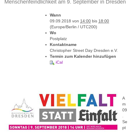
Menschenfeindlichkeit am 9. September in Dresden
h
Wann
t
09.09.2018
von
14:00
bis
18:00
t
(Europe/Berlin / UTC200)
p
Wo
s
Postplatz
:
Kontaktname
/
Christopher Street Day Dresden e.V.
/
Termin zum Kalender hinzufügen
w
iCal
w
w
.
d
r
e
A
s
m
d
09
e
.
n
Se
r
pt
e