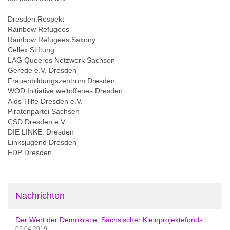
l
t
Dresden.Respekt
-
Rainbow Refugees
s
Rainbow Refugees Saxony
t
Cellex Stiftung
a
LAG Queeres Netzwerk Sachsen
t
Gerede e.V. Dresden
t
Frauenbildungszentrum Dresden
-
WOD Initiative weltoffenes Dresden
e
Aids-Hilfe Dresden e.V.
i
Piratenpartei Sachsen
n
CSD Dresden e.V.
f
DIE LINKE. Dresden
a
Linksjugend Dresden
l
FDP Dresden
t
V
i
e
Nachrichten
l
f
a
Der Wert der Demokratie. Sächsischer Kleinprojektefonds
l
05.04.2019