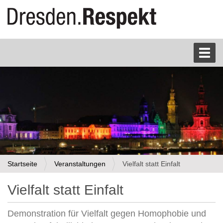
S
Toggl
e
k
t
i
o
n
e
n
Startseite
Veranstaltungen
Vielfalt statt Einfalt
Vielfalt statt Einfalt
Demonstration für Vielfalt gegen Homophobie und