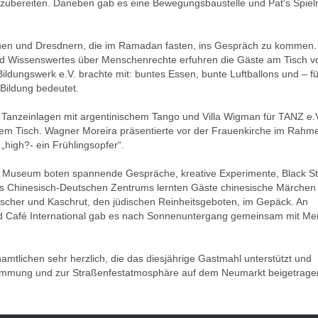
ubereiten. Daneben gab es eine Bewegungsbaustelle und Pat's Spielm
innen und Dresdnern, die im Ramadan fasten, ins Gespräch zu kommen. 
e und Wissenswertes über Menschenrechte erfuhren die Gäste am Tisch v
dungswerk e.V. brachte mit: buntes Essen, bunte Luftballons und – für
 Bildung bedeutet.
Tanzeinlagen mit argentinischem Tango und Villa Wigman für TANZ e.V
m Tisch. Wagner Moreira präsentierte vor der Frauenkirche im Rahm
igh?- ein Frühlingsopfer“.
er Museum boten spannende Gespräche, kreative Experimente, Black St
des Chinesisch-Deutschen Zentrums lernten Gäste chinesische Märchen
koscher und Kaschrut, den jüdischen Reinheitsgeboten, im Gepäck. An
d Café International gab es nach Sonnenuntergang gemeinsam mit Me
mtlichen sehr herzlich, die das diesjährige Gastmahl unterstützt und
timmung und zur Straßenfestatmosphäre auf dem Neumarkt beigetrage