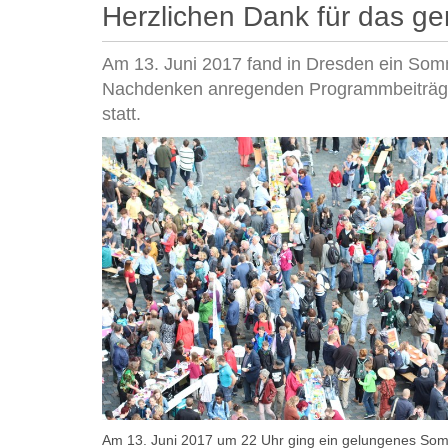
e
Herzlichen Dank für das 
s
i
Am 13. Juni 2017 fand in Dresden ein Som
n
d
Nachdenken anregenden Programmbeiträgen 
h
statt.
i
e
r
:
Am 13. Juni 2017 um 22 Uhr ging ein gelungenes Som