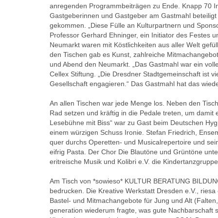
anregenden Programmbeiträgen zu Ende. Knapp 70 Inst
Gastgeberinnen und Gastgeber am Gastmahl beteiligt
gekommen. „Diese Fülle an Kulturpartnern und Sponsor
Professor Gerhard Ehninger, ein Initiator des Festes
Neumarkt waren mit Köstlichkeiten aus aller Welt gefü
den Tischen gab es Kunst, zahlreiche Mitmachangeb
und Abend den Neumarkt. „Das Gastmahl war ein voller
Cellex Stiftung. „Die Dresdner Stadtgemeinschaft ist vie
Gesellschaft engagieren.“ Das Gastmahl hat das wieder
An allen Tischen war jede Menge los. Neben den Tisc
Rad setzen und kräftig in die Pedale treten, um damit
Lesebühne mit Biss“ war zu Gast beim Deutschen Hygie
einem würzigen Schuss Ironie. Stefan Friedrich, Ensem
quer durchs Operetten- und Musicalrepertoire und sei
eifrig Pasta. Der Chor Die Blautöne und Grüntöne unter
eritreische Musik und Kolibri e.V. die Kindertanzgruppe i
Am Tisch von *sowieso* KULTUR BERATUNG BILDUNG 
bedrucken. Die Kreative Werkstatt Dresden e.V., riesa
Bastel- und Mitmachangebote für Jung und Alt (Falten,
generation wiederum fragte, was gute Nachbarschaft s