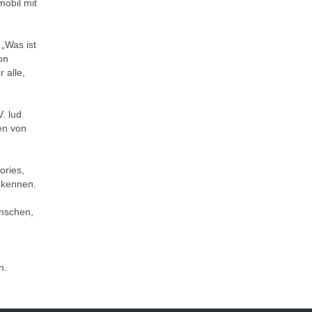
obil mit
„Was ist
on
 alle,
. lud
en von
ories,
 kennen.
nschen,
n.