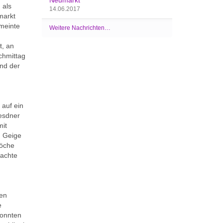
 als
14.06.2017
markt
 meinte
Weitere Nachrichten…
t, an
chmittag
and der
auf ein
resdner
mit
n Geige
Köche
rachte
ten
e
konnten