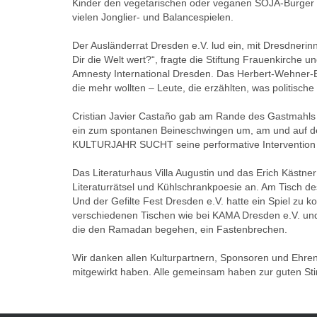
Kinder den vegetarischen oder veganen SOJA-Burger z
vielen Jonglier- und Balancespielen.
Der Ausländerrat Dresden e.V. lud ein, mit Dresdner
Dir die Welt wert?“, fragte die Stiftung Frauenkirch
Amnesty International Dresden. Das Herbert-Wehner-Bil
die mehr wollten – Leute, die erzählten, was politische
Cristian Javier Castaño gab am Rande des Gastmahls 
ein zum spontanen Beineschwingen um, am und auf de
KULTURJAHR SUCHT seine performative Intervention „h
Das Literaturhaus Villa Augustin und das Erich Kästn
Literaturrätsel und Kühlschrankpoesie an. Am Tisch 
Und der Gefilte Fest Dresden e.V. hatte ein Spiel zu 
verschiedenen Tischen wie bei KAMA Dresden e.V. un
die den Ramadan begehen, ein Fastenbrechen.
Wir danken allen Kulturpartnern, Sponsoren und Ehrena
mitgewirkt haben. Alle gemeinsam haben zur guten S