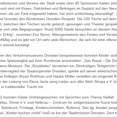
itutionen und Vereine der Stadt sowie über 40 Sponsoren hatten sich
 und sind mit Essen, Getränken und Beiträgen im Gepäck auf den Neu
en, die am Fest mitgewirkt haben, hat mich schlichtweg überwältigt“,
 und Gründer des Bündnisses Dresden.Respekt. Die 220 Tische auf dem
llt, zwischen den Tischen wurde getanzt, gesungen und Theater gespiel
ote und viele Begegnungen. Rund 5000 Gäste besuchten an diesem Na
 Erfolg“, resümiert Eva Sturm, Mitorganisatorin des Festes und Vorst
lfältig und es gibt vor Ort sehr viele Menschen, die sich für eine offene
 einmal bestätigt.
hen des Verkehrsmuseums Dresden beispielsweise konnten Kinder sich 
 eine Spielzeuglok auf ihrer Rundreise anzutreiben. „Sax Royal – Die D
ne-Museum. Die „Royalisten“ servierten ein 30minütiges Textgericht 
blemitglied der Staatsoperette Dresden, spielte auf seiner elektrische
ne Kollegen Bryan Rothfuss und Hauke Möller verteilten als singende 
 der Leitung von Elena Janis sang Lieder aus aller Welt. Afropa e.V. b
n traditioneller Tracht mit.
konnten Gäste Umhängetaschen mit Sprüchen zum Thema Vielfalt
 efau, Omse e.V. und Hellerau – Zentrum für zeitgenössische Kunst bo
 Siebdruck, Frottage, Kinderschminken, Buttons). Das tjg. theater jung
ei. „Kinder kochen mobil“ hieß es bei der Stadtmission Dresden. Dort 