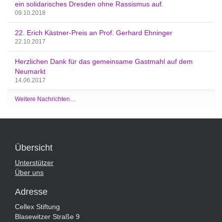
ein solidarisches Dresden ohne Rassismus auf.
09.10.2018
22. Erich Kästner-Preis an Prof. Gerhard Ehninger
22.10.2017
Herzlichen Dank für das gemeinsame Gastmahl auf dem
Neumarkt
14.06.2017
Weitere Nachrichten…
Übersicht
Unterstützer
Über uns
Adresse
Cellex Stiftung
Blasewitzer Straße 9