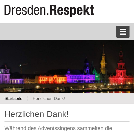
S
Toggl
e
k
t
i
o
n
e
n
Startseite
Herzlichen Dank!
Herzlichen Dank!
Während des Adventssingens sammelten die