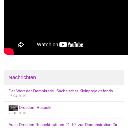
Nachrichten
Der Wert der Demokratie. Sächsischer Kleinprojektefonds
05.04.2019
Dresden, Respekt!
23.10.2018
Auch Dresden.Respekt ruft am 21.10. zur Demonstration für