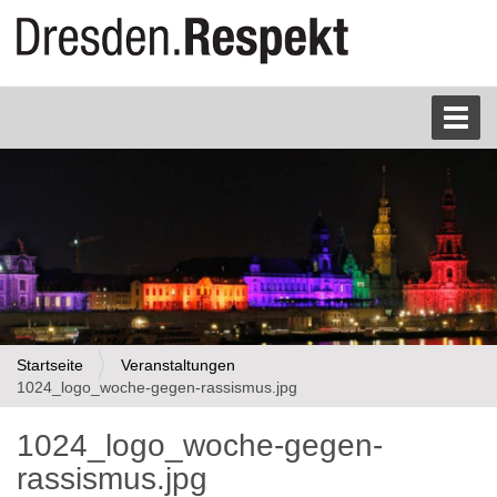
S
Toggl
e
k
t
i
o
n
e
n
Startseite
Veranstaltungen
1024_logo_woche-gegen-rassismus.jpg
1024_logo_woche-gegen-
rassismus.jpg