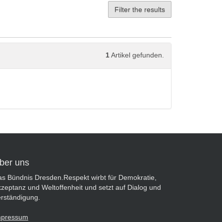
Filter the results
1
Artikel gefunden.
ber uns
s Bündnis Dresden.Respekt wirbt für Demokratie,
zeptanz und Weltoffenheit und setzt auf Dialog und
rständigung.
mpressum