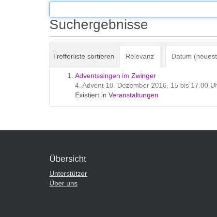
e
s
i
Suchergebnisse
n
d
h
Trefferliste sortieren
Relevanz
Datum (neuest
i
e
Adventssingen im Zwinger
r
4. Advent 18. Dezember 2016, 15 bis 17.00 U
:
Existiert in
Veranstaltungen
Übersicht
Unterstützer
Über uns