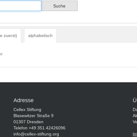
e zuerst)
alphabetisch
hr
Adresse
Ü
Cellex Stiftung
Da
Blasewitzer Straße 9
Ak
01307 Dresden
Ve
Telefon +49 351 42426096
info@cellex-stiftung.org
I