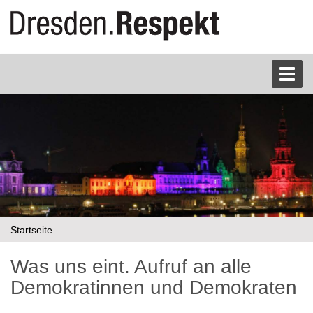
S
Toggl
e
k
t
i
o
n
e
n
Startseite
Was uns eint. Aufruf an alle
Demokratinnen und Demokraten